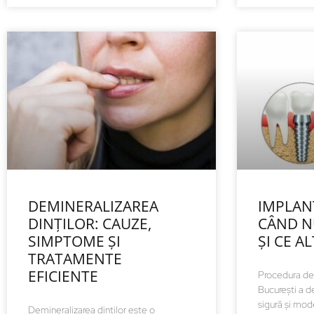
DEMINERALIZAREA
IMPLAN
DINȚILOR: CAUZE,
CÂND N
SIMPTOME ȘI
ȘI CE A
TRATAMENTE
EFICIENTE
Procedura de 
București a d
sigură și mod
Demineralizarea dinților este o