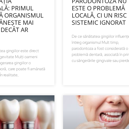
AȚIA
PARODONTOZA NU
ALĂ: PRIMUL
ESTE O PROBLEMĂ
Ă ORGANISMUL
LOCALĂ, CI UN RISC
ÂNEȘTE MAI
SISTEMIC IGNORAT
 DECÂT AR
De ce sănătatea gingiilor influen
întreg organismul Mult timp,
parodontoza a fost considerată o
ea gingiilor este direct
problemă dentară, asociată în pri
ngevitate Mulți oameni
cu sângerările gingivale sau pierd
gerarea gingiilor o
oră, care poate fi amânată
În realitate,