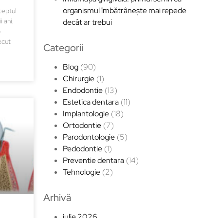
organismul îmbătrânește mai repede
ceptul
i ani,
decât ar trebui
o
ecut
Categorii
Blog
(90)
Chirurgie
(1)
Endodontie
(13)
Estetica dentara
(11)
Implantologie
(18)
Ortodontie
(7)
Parodontologie
(5)
Pedodontie
(1)
Preventie dentara
(14)
Tehnologie
(2)
Arhivă
iulie 2026