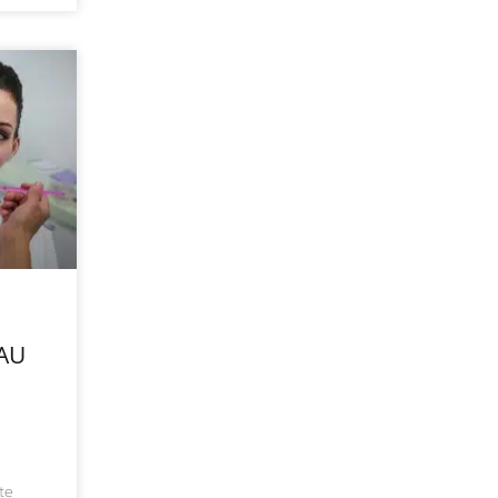
SAU
ste