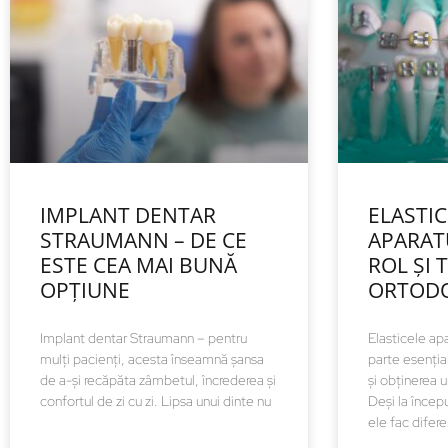
IMPLANT DENTAR
ELASTI
STRAUMANN – DE CE
APARAT
ESTE CEA MAI BUNĂ
ROL ȘI 
OPȚIUNE
ORTOD
Implant dentar Straumann – pentru
Elasticele apa
mulți pacienți, acesta înseamnă șansa
parte esenția
de a-și recăpăta zâmbetul, încrederea și
și obținerea 
confortul de zi cu zi. Lipsa unui dinte nu
Deși la încep
ele fac difer