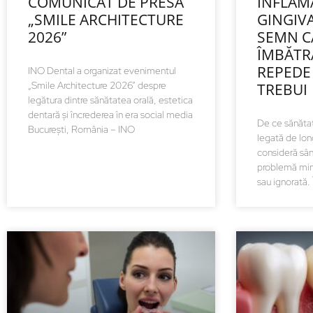
COMUNICAT DE PRESĂ
INFLAM
„SMILE ARCHITECTURE
GINGIV
2026”
SEMN C
ÎMBĂTR
REPEDE
INO Dental⁠ a organizat evenimentul
„Smile Architecture 2026” despre
TREBUI
legătura dintre sănătatea orală, estetica
dentară și încrederea în era social media
De ce sănătat
București, România – INO
legată de lo
consideră sân
problemă min
sau ignorată. 