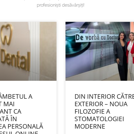
profesioniști desăvârșiți!
ZÂMBETUL A
DIN INTERIOR CĂTR
T MAI
EXTERIOR – NOUA
ANT CA
FILOZOFIE A
ATĂ ÎN
STOMATOLOGIEI
EA PERSONALĂ
MODERNE
CESUL ONLINE