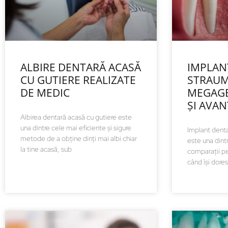
ALBIRE DENTARĂ ACASĂ
IMPLAN
CU GUTIERE REALIZATE
STRAUM
DE MEDIC
MEGAGE
ȘI AVAN
Albirea dentară acasă cu gutiere este
una dintre cele mai eficiente și sigure
Implant dent
metode de a obține dinți mai albi chiar
este una dint
la tine acasă, sub
comparații pe
când își dores