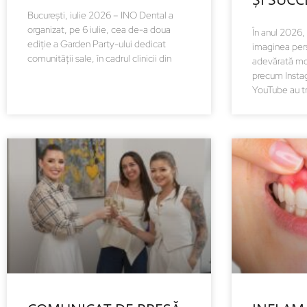
București, iulie 2026 – INO Dental a
organizat, pe 6 iulie, cea de-a doua
În anul 2026, 
ediție a Garden Party-ului dedicat
imaginea per
comunității sale, în cadrul clinicii din
adevărată mo
precum Instag
YouTube au t