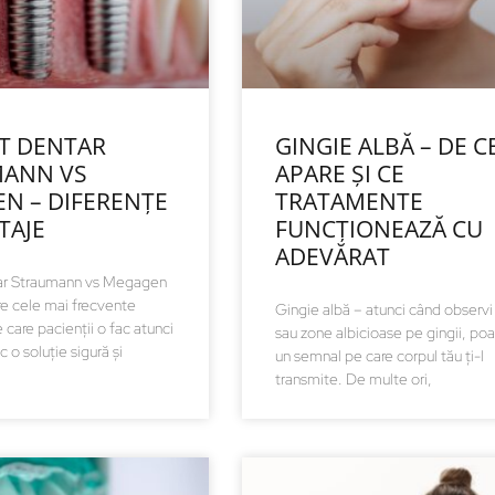
T DENTAR
GINGIE ALBĂ – DE C
ANN VS
APARE ȘI CE
N – DIFERENȚE
TRATAMENTE
TAJE
FUNCȚIONEAZĂ CU
ADEVĂRAT
ar Straumann vs Megagen
re cele mai frecvente
Gingie albă – atunci când observi
 care pacienții o fac atunci
sau zone albicioase pe gingii, poat
c o soluție sigură și
un semnal pe care corpul tău ți-l
transmite. De multe ori,