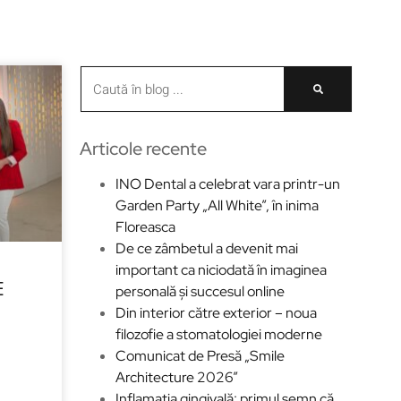
Articole recente
INO Dental a celebrat vara printr-un
Garden Party „All White”, în inima
Floreasca
De ce zâmbetul a devenit mai
important ca niciodată în imaginea
E
personală și succesul online
Din interior către exterior – noua
filozofie a stomatologiei moderne
Comunicat de Presă „Smile
Architecture 2026”
Inflamația gingivală: primul semn că