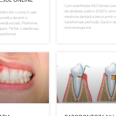
Cum redefinește INO Dental con
de sănătate orală în 2026 În ultimi
trăim într-o lume în care
medicina dentară a trecut printr-
sonală a devenit o
transformare profundă. Dacă în tr
nedă socială. Platforme
stomatologia era
ram, TikTok, LinkedIn sau
ransformat