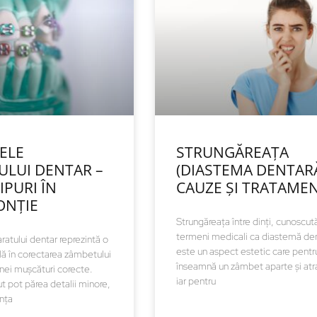
CELE
STRUNGĂREAȚA
ULUI DENTAR –
(DIASTEMA DENTARĂ
TIPURI ÎN
CAUZE ȘI TRATAME
ONȚIE
Strungăreața între dinți, cunoscută
termeni medicali ca diastemă den
ratului dentar reprezintă o
este un aspect estetic care pentru
lă în corectarea zâmbetului
înseamnă un zâmbet aparte și atra
unei mușcături corecte.
iar pentru
ut pot părea detalii minore,
ența