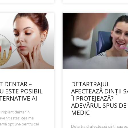
T DENTAR –
DETARTRAJUL
U ESTE POSIBIL
AFECTEAZĂ DINȚII 
LTERNATIVE AI
ÎI PROTEJEAZĂ?
ADEVĂRUL SPUS DE
MEDIC
implant dentar în
evenit astăzi cea mai
ernă opțiune pentru cei
Detartrajul afectează dinții sau e