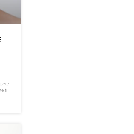
E
 pete
e fi