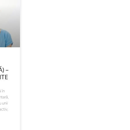
) –
NTE
 în
tară,
 unii
ctiv,