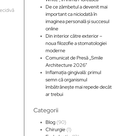
De ce zâmbetul a devenit mai
recidivă
important ca niciodată în
imaginea personală și succesul
online
Din interior către exterior –
noua filozofie a stomatologiei
moderne
Comunicat de Presă „Smile
Architecture 2026”
Inflamația gingivală: primul
semn că organismul
îmbătrânește mai repede decât
ar trebui
Categorii
Blog
(90)
Chirurgie
(1)