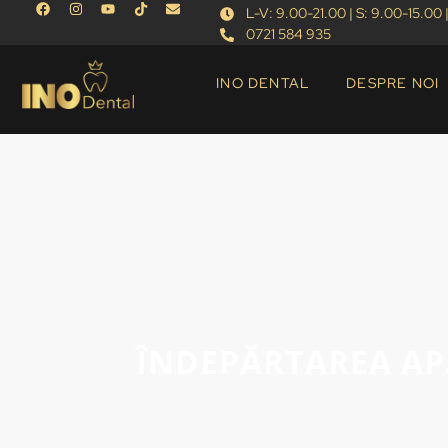
L-V: 9.00-21.00 | S: 9.00-15.00 |
0721 584 935
INO DENTAL
DESPRE NOI
ÎNDEPĂRTAREA APA