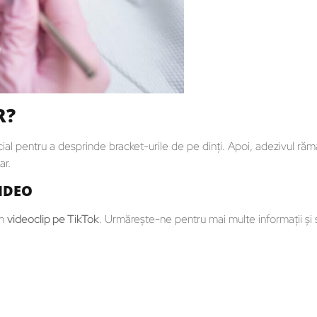
R?
al pentru a desprinde bracket-urile de pe dinţi. Apoi, adezivul ră
ar.
IDEO
un
videoclip pe TikTok
. Urmăreşte-ne pentru mai multe informaţii şi s