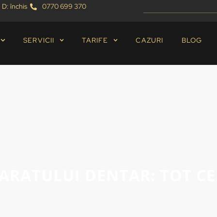
 D: închis
0770 699 370
SERVICII
TARIFE
CAZURI
BLOG
RATULUI DENTAR: TOT CE 
17/02/2025
Blog
,
Ortodontie