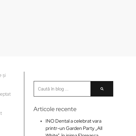
 și
eptat
Articole recente
t
INO Dental a celebrat vara
printr-un Garden Party „All
White”, în inima Floreasca