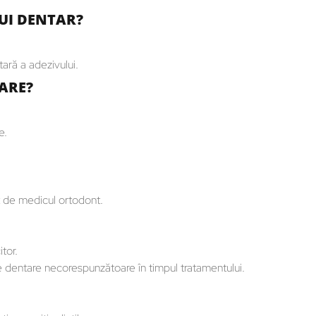
UI DENTAR?
ară a adezivului.
ARE?
e.
at de medicul ortodont.
itor.
e dentare necorespunzătoare în timpul tratamentului.