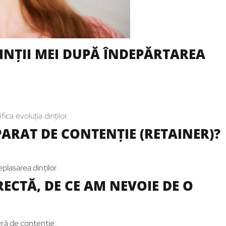
DINŢII MEI DUPĂ ÎNDEPĂRTAREA
ica evoluţia dinţilor.
ARAT DE CONTENŢIE (RETAINER)?
plasarea dinţilor
.
RECTĂ, DE CE AM NEVOIE DE O
eră de contenţie
.