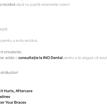
o recidivă
dacă nu poartă retainerele corect.
opţii.
ă
pentru a evita recidiva.
nt ortodontic
.
iar astăzi
o
consultație la INO Dental
pentru a te asigura că rezul
strălucitor!
it Hurts, Aftercare
elines
ter Your Braces