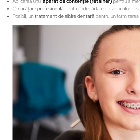
Aplicarea unui
aparat de contenţie (retainer)
pentru a menţi
O
curăţare profesională
pentru îndepărtarea reziduurilor de 
Posibil, un
tratament de albire dentară
pentru uniformizarea cu