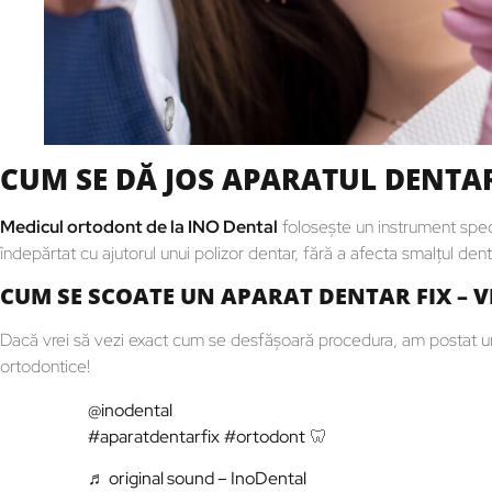
CUM SE DĂ JOS APARATUL DENTA
Medicul ortodont de la INO Dental
foloseşte un instrument speci
îndepărtat cu ajutorul unui polizor dentar, fără a afecta smalţul dent
CUM SE SCOATE UN APARAT DENTAR FIX – V
Dacă vrei să vezi exact cum se desfăşoară procedura, am postat 
ortodontice!
@inodental
#aparatdentarfix
#ortodont
🦷
♬ original sound – InoDental