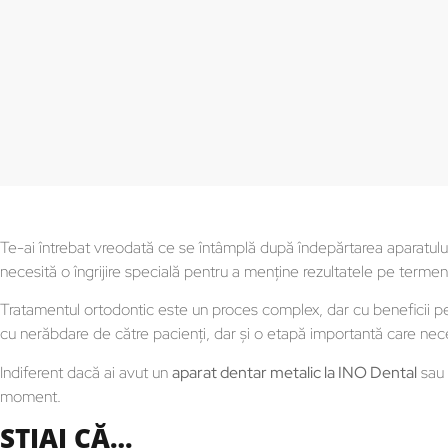
Te-ai întrebat vreodată ce se întâmplă după îndepărtarea aparatul
necesită o îngrijire specială pentru a menține rezultatele pe termen
Tratamentul ortodontic este un proces complex, dar cu beneficii 
cu nerăbdare de către pacienţi, dar şi o etapă importantă care nece
Indiferent dacă ai avut un
aparat dentar metalic la INO Dental
sau 
moment.
ȘTIAI CĂ…