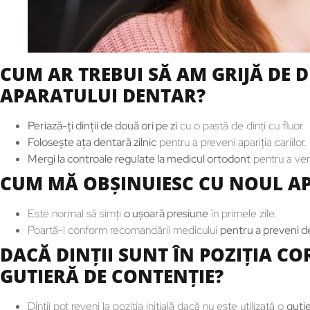
CUM AR TREBUI SĂ AM GRIJĂ DE 
APARATULUI DENTAR?
Periază-ţi dinţii de două ori pe zi
cu o pastă de dinţi cu fluor.
Foloseşte aţa dentară zilnic
pentru a preveni apariţia cariilor.
Mergi la controale regulate la medicul ortodont
pentru a verif
CUM MĂ OBŞINUIESC CU NOUL AP
Este normal să simţi
o uşoară presiune
în primele zile.
Poartă-l conform recomandării medicului
pentru a preveni de
DACĂ DINŢII SUNT ÎN POZIŢIA CO
GUTIERĂ DE CONTENŢIE?
Dinţii pot reveni la poziţia iniţială dacă nu este utilizată o
guti