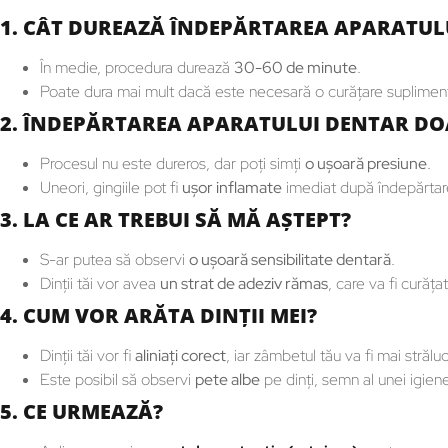
1. CÂT DUREAZĂ ÎNDEPĂRTAREA APARATUL
În medie, procedura durează
30-60 de minute
.
Poate dura mai mult dacă este necesară o curăţare supliment
2. ÎNDEPĂRTAREA APARATULUI DENTAR DO
Procesul nu este dureros, dar poţi simţi
o uşoară presiune
.
Uneori, gingiile pot fi
uşor inflamate
imediat după îndepărtar
3. LA CE AR TREBUI SĂ MĂ AŞTEPT?
S-ar putea să observi
o uşoară sensibilitate dentară
.
Dinţii tăi vor avea
un strat de adeziv rămas
, care va fi curăţ
4. CUM VOR ARĂTA DINŢII MEI?
Dinţii tăi vor fi
aliniaţi corect
, iar zâmbetul tău va fi mai străluc
Este posibil să observi
pete albe
pe dinţi, semn al unei igien
5. CE URMEAZĂ?