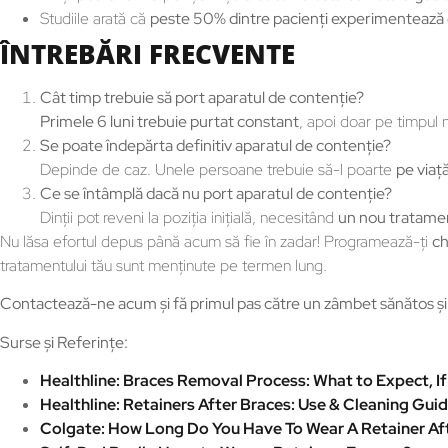
Studiile arată că
peste 50% dintre pacienţi experimentează 
ÎNTREBĂRI FRECVENTE
Cât timp trebuie să port aparatul de contenţie?
Primele 6 luni trebuie purtat constant
, apoi doar pe timpul n
Se poate îndepărta definitiv aparatul de contenţie?
Depinde de caz. Unele persoane trebuie să-l poarte
pe viaţ
Ce se întâmplă dacă nu port aparatul de contenţie?
Dinţii pot reveni la poziţia iniţială, necesitând
un nou tratame
Nu lăsa efortul depus până acum să fie în zadar! Programează-ți
ch
tratamentului tău sunt menținute pe termen lung.
Contactează-ne acum și fă primul pas către un zâmbet sănătos și 
Surse și Referințe:
Healthline: Braces Removal Process: What to Expect, If 
Healthline: Retainers After Braces: Use & Cleaning Guid
Colgate: How Long Do You Have To Wear A Retainer Af