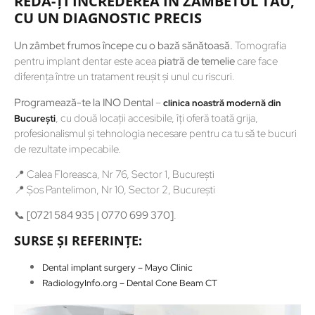
REDĂ-ȚI ÎNCREDEREA ÎN ZÂMBETUL TĂU,
CU UN DIAGNOSTIC PRECIS
Un zâmbet frumos începe cu o bază sănătoasă.
Tomografia
pentru implant dentar este acea
piatră de temelie
care face
diferența între un tratament reușit și unul cu riscuri.
Programează-te la INO Dental
–
clinica noastră modernă din
, cu două locații accesibile, îți oferă toată grija,
București
profesionalismul și tehnologia necesare pentru ca tu să te bucuri
de rezultate impecabile.
📍 Calea Floreasca, Nr 76, Sector 1, București
📍 Șos Pantelimon, Nr 10, Sector 2, București
📞
[0721 584 935 | 0770 699 370]
.
SURSE ȘI REFERINȚE:
Dental implant surgery – Mayo Clinic
RadiologyInfo.org – Dental Cone Beam CT