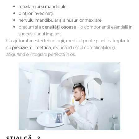
maxilarului și mandibulei
,
dinților învecinați
,
nervului mandibular și sinusurilor maxilare
,
precum și a
densității osoase
– o componentă esențială în
succesul unui implant.
Cu ajutorul acestei tehnologii, medicul poate planifica implantul
cu
precizie milimetrică
, reducând riscul complicațiilor și
asigurând o integrare perfectă în os.
ȘTIAI CĂ…?