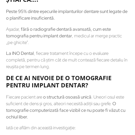
Peste 95% dintre eșecurile implanturilor dentare sunt legate de
o planificare insuficientă.
Așadar,
fără o radiografie dentară avansată, cum este
tomografia pentru implant dentar
, medicul ar merge practic
„pe ghicite”.
La INO Dental
, fiecare tratament începe cu o evaluare
completă, pentru că știm cât de mult contează fiecare detaliu în
reușita pe termen lung.
DE CE AI NEVOIE DE O TOMOGRAFIE
PENTRU IMPLANT DENTAR?
Fiecare pacient are
o structură osoasă unică
. Uneori osul este
suficient de dens și gros, alteori necesită adiții sau grefe.
O
tomografie computerizată face vizibil ce nu poate fi văzut cu
ochiul liber.
Iată ce aflăm din această investigație: