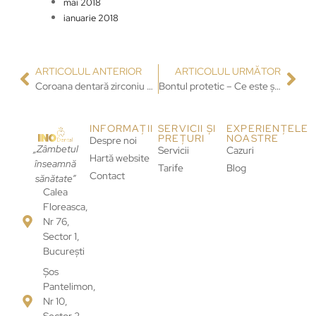
mai 2018
ianuarie 2018
ARTICOLUL ANTERIOR
ARTICOLUL URMĂTOR
Coroana dentară zirconiu – ce este și de ce să o alegi
Bontul protetic – Ce este și de ce contează în implantul dentar
INFORMAȚII
SERVICII ȘI
EXPERIENȚELE
PREȚURI
NOASTRE
Despre noi
„Zâmbetul
Servicii
Cazuri
Hartă website
înseamnă
Tarife
Blog
Contact
sănătate”
Calea
Floreasca,
Nr 76,
Sector 1,
București
Șos
Pantelimon,
Nr 10,
Sector 2,