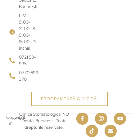
București
L-V:
9.00-
21.00 | S:
9.00-
15.00 | D:
închis
0721 584
935
0770 699
370
PROGRAMEAZĂ O VIZITĂ!
Clinica Stomatologică INO
Copyright
2026
Dental București. Toate
©
drepturile rezervate.