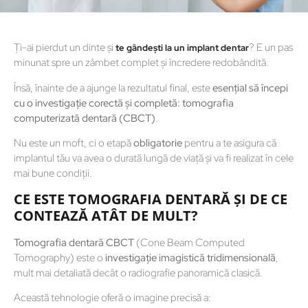
Ți-ai pierdut un dinte și
? E un pas
te gândești la un implant dentar
minunat spre un zâmbet complet și încredere redobândită.
Însă, înainte de a ajunge la rezultatul final, este
esențial să începi
cu o investigație corectă și completă: tomografia
computerizată dentară (CBCT)
.
Nu este un moft, ci o etapă
obligatorie
pentru a te asigura că
implantul tău va avea o durată lungă de viață și va fi realizat în cele
mai bune condiții.
CE ESTE TOMOGRAFIA DENTARĂ ȘI DE CE
CONTEAZĂ ATÂT DE MULT?
Tomografia dentară CBCT
(Cone Beam Computed
Tomography) este o
investigație imagistică tridimensională
,
mult mai detaliată decât o radiografie panoramică clasică.
Această tehnologie oferă o imagine precisă a: