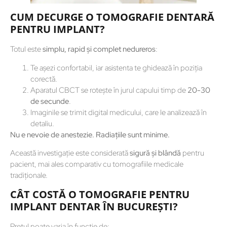
CUM DECURGE O TOMOGRAFIE DENTARĂ
PENTRU IMPLANT?
Totul este
simplu, rapid și complet nedureros
:
Te așezi confortabil, iar asistenta te ghidează în poziția
corectă.
Aparatul CBCT se rotește în jurul capului timp de
20-30
de secunde
.
Imaginile se trimit digital medicului, care le analizează în
detaliu.
Nu e nevoie de anestezie. Radiațiile sunt minime.
Această investigație este considerată
sigură și blândă
pentru
pacient, mai ales comparativ cu tomografiile medicale
tradiționale.
CÂT COSTĂ O TOMOGRAFIE PENTRU
IMPLANT DENTAR ÎN BUCUREȘTI?
Prețul poate varia în funcție de: