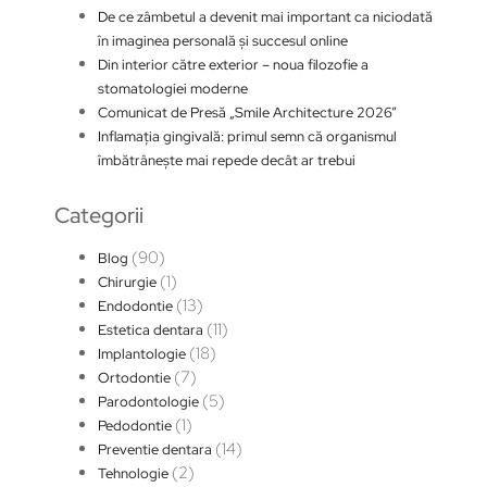
De ce zâmbetul a devenit mai important ca niciodată
în imaginea personală și succesul online
Din interior către exterior – noua filozofie a
stomatologiei moderne
Comunicat de Presă „Smile Architecture 2026”
Inflamația gingivală: primul semn că organismul
îmbătrânește mai repede decât ar trebui
Categorii
(90)
Blog
(1)
Chirurgie
(13)
Endodontie
(11)
Estetica dentara
(18)
Implantologie
(7)
Ortodontie
(5)
Parodontologie
(1)
Pedodontie
(14)
Preventie dentara
(2)
Tehnologie