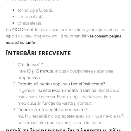
tehnologia folosită,
zona analizată,
clinica aleasă.
La INO Dental
, folosim aparatură de ultimă generație și oferim un
raport calitate-preț excelent. Îți recomandăm
să consulți pagina
.
noastră cu tarife
ÎNTREBĂRI FRECVENTE
Cât durează?
Între
10 și 15 minute
, inclusiv poziționarea și scanarea
propriu-zisă.
Este sigură pentru copii sau femei însărcinate?
În general,
nu este recomandată în sarcină
, decât dacă
este absolut necesar. Pentru copii, decizia aparține
medicului, în funcție de vârstă și context.
Trebuie să mă pregătesc în vreun fel?
Nu.
Nu necesită nicio pregătire specială – nu e nevoie să fii
pe nemâncate și nici să oprești vreun tratament.