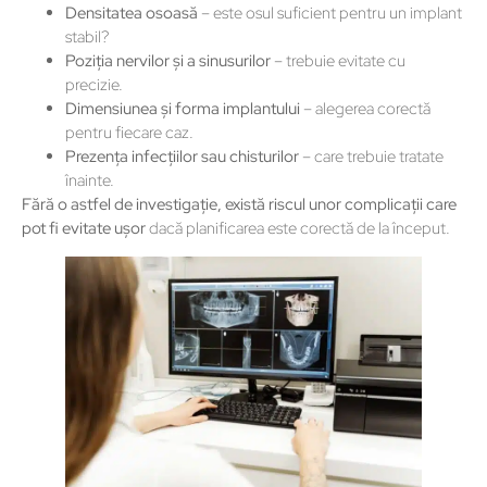
Densitatea osoasă
– este osul suficient pentru un implant
stabil?
Poziția nervilor și a sinusurilor
– trebuie evitate cu
precizie.
Dimensiunea și forma implantului
– alegerea corectă
pentru fiecare caz.
Prezența infecțiilor sau chisturilor
– care trebuie tratate
înainte.
Fără o astfel de investigație, există riscul unor complicații care
pot fi evitate ușor
dacă planificarea este corectă de la început.