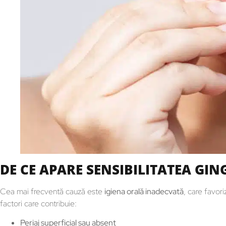
DE CE APARE SENSIBILITATEA GIN
Cea mai frecventă cauză este
igiena orală inadecvată
, care favor
factori care contribuie:
Periaj superficial sau absent