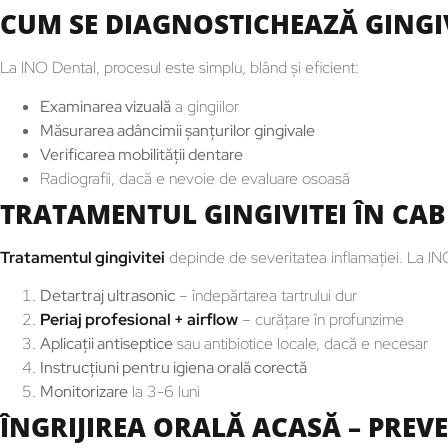
CUM SE DIAGNOSTICHEAZĂ GINGI
La INO Dental, procesul este simplu, blând și eficient:
Examinarea vizuală
a gingiilor
Măsurarea adâncimii șanțurilor gingivale
Verificarea mobilității dentare
Radiografii, dacă e nevoie de evaluare osoasă
TRATAMENTUL GINGIVITEI ÎN CA
Tratamentul gingivitei
depinde de severitatea inflamației. La INO
Detartraj ultrasonic
– îndepărtarea tartrului dur
Periaj profesional + airflow
– curățare în profunzime
Aplicații antiseptice
sau antibiotice locale, dacă e necesar
Instrucțiuni pentru igiena orală corectă
Monitorizare
la 3-6 luni
ÎNGRIJIREA ORALĂ ACASĂ – PREV