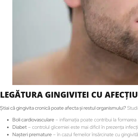
LEGĂTURA GINGIVITEI CU AFECȚI
Știai că gingivita cronică poate afecta și restul organismului?
Studii
Boli cardiovasculare
– inflamația poate contribui la formarea
Diabet
– controlul glicemiei este mai dificil în prezența infecți
Nașteri premature
– în cazul femeilor însărcinate cu gingivit