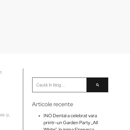
e.
Articole recente
le și,
INO Dental a celebrat vara
printr-un Garden Party „All
White”, în inima Floreasca