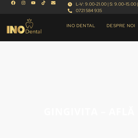
L-V: 9.00-21.00 | S: 9.00-15.00 |
0721 584 935
INO DENTAL
DESPRE NOI
GINGIVITA – AFLĂ