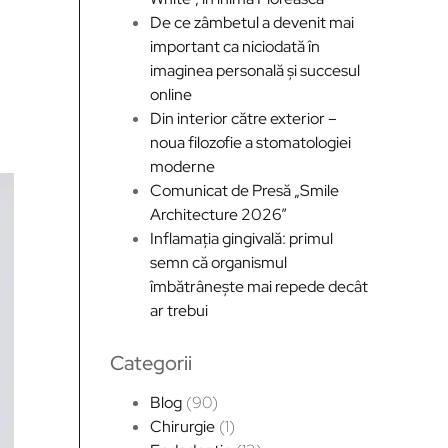
De ce zâmbetul a devenit mai
important ca niciodată în
imaginea personală și succesul
online
Din interior către exterior –
noua filozofie a stomatologiei
moderne
Comunicat de Presă „Smile
Architecture 2026”
Inflamația gingivală: primul
semn că organismul
îmbătrânește mai repede decât
ar trebui
Categorii
Blog
(90)
Chirurgie
(1)