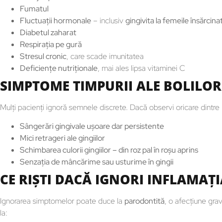
Fumatul
Fluctuații hormonale
– inclusiv
gingivita la femeile însărcina
Diabetul zaharat
Respirația pe gură
Stresul cronic
, care scade imunitatea
Deficiențe nutriționale
, mai ales lipsa vitaminei C
SIMPTOME TIMPURII ALE BOLILOR
Mulți pacienți ignoră semnele discrete. Dacă observi oricare dintr
Sângerări gingivale ușoare dar persistente
Mici retrageri ale gingiilor
Schimbarea culorii gingiilor – din roz pal în roșu aprins
Senzația de mâncărime sau usturime în gingii
CE RIȘTI DACĂ IGNORI INFLAMAȚI
Ignorarea simptomelor poate duce la
parodontită
, o afecțiune grav
la: