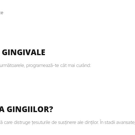
te
 GINGIVALE
e următoarele, programează-te cât mai curând:
A GINGIILOR?
ă care distruge țesuturile de susținere ale dinților. În stadii avansat