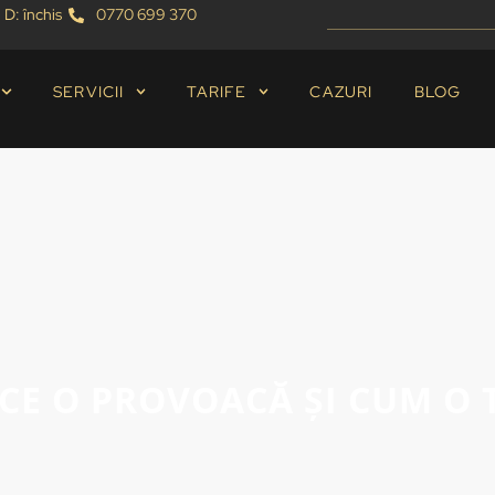
 D: închis
0770 699 370
SERVICII
TARIFE
CAZURI
BLOG
 CE O PROVOACĂ ȘI CUM O 
30/07/2025
Blog
,
Parodontologie