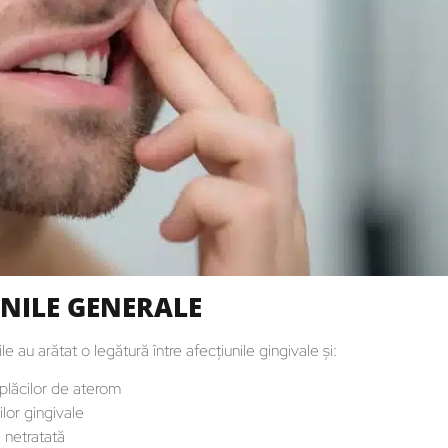
UNILE GENERALE
le au arătat o legătură între afecțiunile gingivale și:
 plăcilor de aterom
ilor gingivale
ă netratată