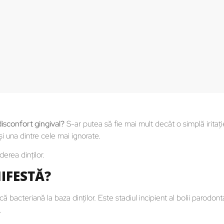
disconfort gingival?
S-ar putea să fie mai mult decât o simplă iritați
 și una dintre cele mai ignorate.
erea dinților.
NIFESTĂ?
bacteriană la baza dinților. Este stadiul incipient al bolii parodonta
.