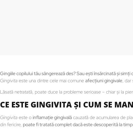
Gingiile copilului tău sângerează des? Sau ești însărcinată și simți 
Gingivita
este una dintre cele mai comune
afecțiuni gingivale
, dar
Lăsată netratată, poate duce la probleme serioase – chiar și la pierd
CE ESTE GINGIVITA ȘI CUM SE MA
Gingivita
este o
inflamație gingivală
cauzată de acumularea de placă 
din fericire,
poate fi tratată complet dacă este descoperită la timp