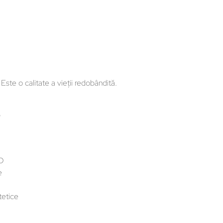
ste o calitate a vieții redobândită.
T
3D
e
tetice