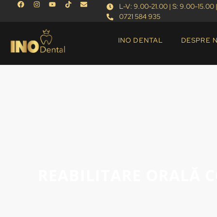
L-V: 9.00-21.00 | S: 9.00-15.00 |
0721 584 935
INO DENTAL
DESPRE 
REABILITARE ORALĂ 
14/05/2025
Cazuri dentare