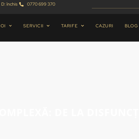
 D: închis
0770 699 370
NOI
SERVICII
TARIFE
CAZURI
BLOG
COMPLEXĂ: DE LA DISFUNC