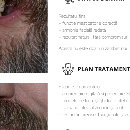
Rezultatul final:
– funcție masticatorie corectă
– armonie facială redată
– rezultat natural, fără compromisuri
Acesta nu este doar un zâmbet nou. E
PLAN TRATAMEN
Etapele tratamentului:
– amprentare digitală și proiectare 
– modele de lucru și ghiduri protetic
– coroane integral zirconiu și punți
– restaurări precise, funcționale și es