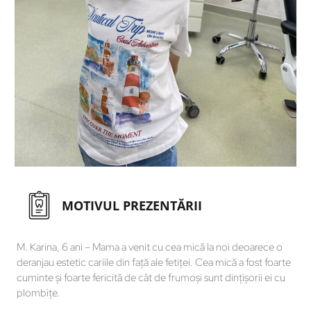
MOTIVUL PREZENTĂRII
M. Karina, 6 ani – Mama a venit cu cea mică la noi deoarece o
deranjau estetic cariile din față ale fetiței. Cea mică a fost foarte
cuminte și foarte fericită de cât de frumoși sunt dințișorii ei cu
plombițe.