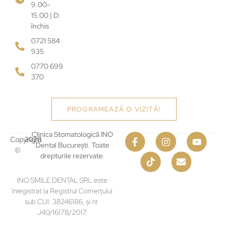
9.00-
15.00 | D:
închis
0721 584
935
0770 699
370
PROGRAMEAZĂ O VIZITĂ!
Clinica Stomatologică INO
Copyright
2026
Dental București. Toate
©
drepturile rezervate.
INO SMILE DENTAL SRL este
înregistrat la Registrul Comerțului
sub CUI: 38246186, și nr.
J40/16178/2017.