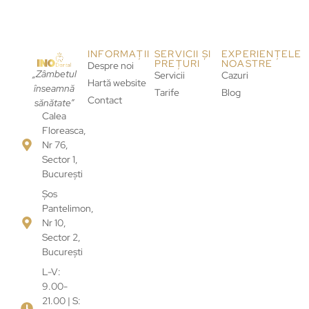
INFORMAȚII
SERVICII ȘI
EXPERIENȚELE
PREȚURI
NOASTRE
Despre noi
„Zâmbetul
Servicii
Cazuri
Hartă website
înseamnă
Tarife
Blog
Contact
sănătate”
Calea
Floreasca,
Nr 76,
Sector 1,
București
Șos
Pantelimon,
Nr 10,
Sector 2,
București
L-V:
9.00-
21.00 | S: