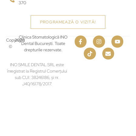
370
PROGRAMEAZĂ O VIZITĂ!
Clinica Stomatologică INO
Copyright
2026
Dental București. Toate
©
drepturile rezervate.
INO SMILE DENTAL SRL este
înregistrat la Registrul Comerțului
sub CUI: 38246186, și nr.
J40/16178/2017.