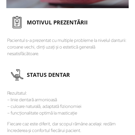
MOTIVUL PREZENTĂRII
Pacientul s-a prezentat cu multiple probleme la nivelul danturii:
coroane vechi, dinți uzați și o estetică generală
nesatisfăcătoare.
STATUS DENTAR
Rezultatul:
– linie dentară armonioasă
– culoare naturală, adaptată fizionomiei
– funcționalitate optimă la masticație
Fiecare caz este diferit, dar scopul rămâne același: redăm
încrederea și confortul fiecărui pacient.