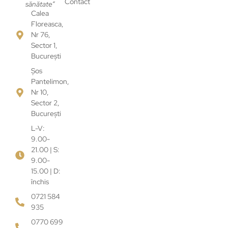
Contact
sănătate”
Calea
Floreasca,
Nr 76,
Sector 1,
București
Șos
Pantelimon,
Nr 10,
Sector 2,
București
L-V:
9.00-
21.00 | S:
9.00-
15.00 | D:
închis
0721 584
935
0770 699