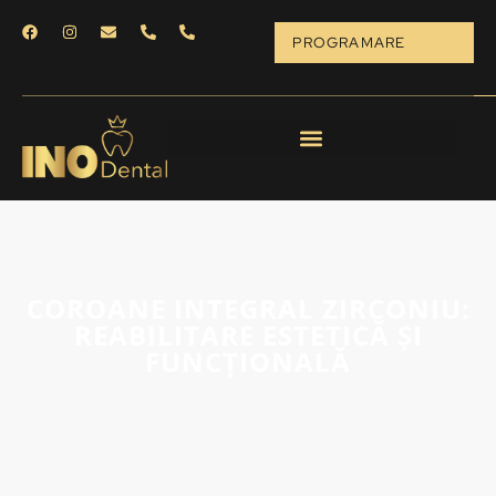
PROGRAMARE
COROANE INTEGRAL ZIRCONIU:
REABILITARE ESTETICĂ ȘI
FUNCȚIONALĂ
13/05/2025
Cazuri dentare